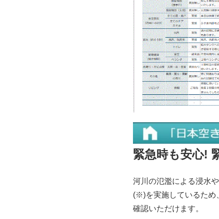
緊急時も安心! 
河川の氾濫による浸水や
(※)を実施しているた
確認いただけます。