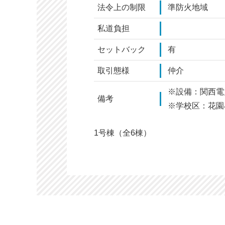
法令上の制限
準防火地域
私道負担
セットバック
有
取引態様
仲介
※設備：関西電
備考
※学校区：花園
1号棟（全6棟）