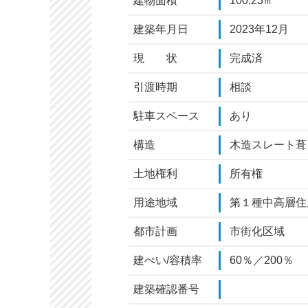
建物面積
100.23㎡
建築年月日
2023年12月
現 状
完成済
引渡時期
相談
駐車スペース
あり
構造
木造スレート葺
土地権利
所有権
用途地域
第１種中高層住
都市計画
市街化区域
建ぺい/容積率
60％／200％
建築確認番号