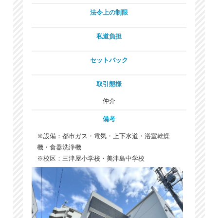
法令上の制限
私道負担
セットバック
取引態様
仲介
備考
※設備：都市ガス・電気・上下水道・浴室乾燥
機・食器洗浄機
※校区：三津屋小学校・美津島中学校